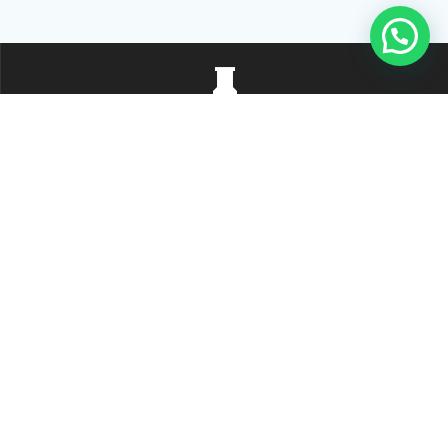
Rua Tiradentes, 172 - 3ºandar - Centro Extrema/MG - CEP 37640-
028
gerenciaaciex@gmail.com
(35) 98878-1187