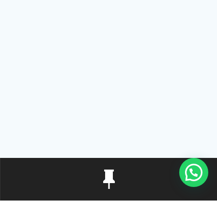
Rua Tiradentes, 172 - 3ºandar - Centro Extrema/MG - CEP 37640-