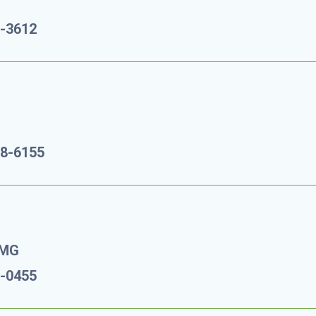
5-3612
08-6155
/MG
8-0455