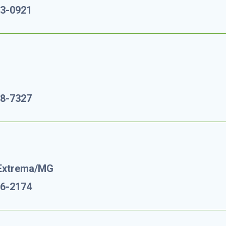
83-0921
88-7327
 Extrema/MG
16-2174