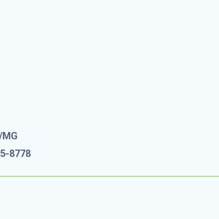
(35) 99183-0921
Instagran
Site
a/MG
75-8778