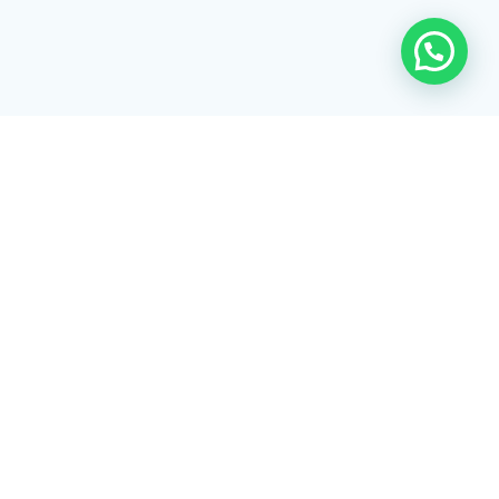
Rua Tiradentes, 172 - 3ºandar - Centro Extrema/MG - CEP 37640-
028
gerenciaaciex@gmail.com