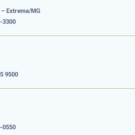
1 – Extrema/MG
0-3300
35 9500
0-0550