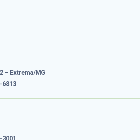
Instagran
Site
12 – Extrema/MG
5-6813
3-3001