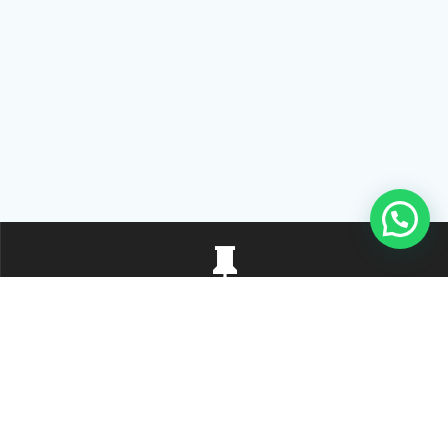
Rua Tiradentes, 172 - 3ºandar - Centro Extrema/MG - CEP 37640-
028