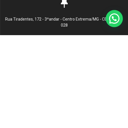
Rua Tiradentes, 172 - 3ºandar - Centro Extrema/MG - CEP 37640-
028
gerenciaaciex@gmail.com
(35) 98878-1187