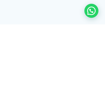
Rua Tiradentes, 172 - 3ºandar - Centro Extrema/MG - CEP 37640-
028
gerenciaaciex@gmail.com