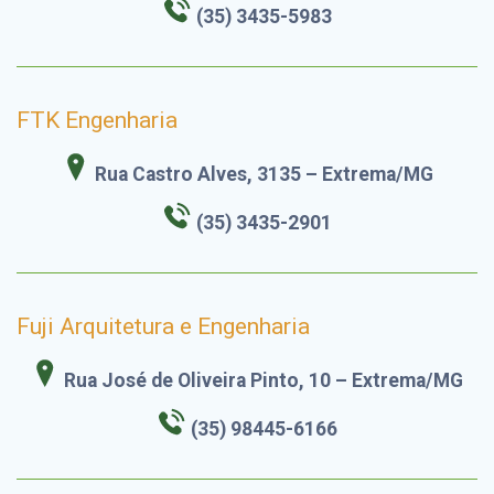
(35) 3435-5983
FTK Engenharia
Rua Castro Alves, 3135 – Extrema/MG
(35) 3435-2901
Fuji Arquitetura e Engenharia
Rua José de Oliveira Pinto, 10 – Extrema/MG
(35) 98445-6166