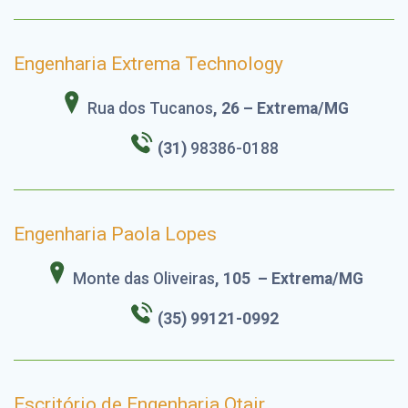
Engenharia Extrema Technology
Rua dos Tucanos
, 26 – Extrema/MG
(31)
98386-0188
Engenharia Paola Lopes
Monte das Oliveiras
, 105 – Extrema/MG
(35) 99121-0992
Escritório de Engenharia Otair