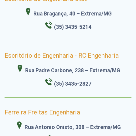
Rua Bragança, 40 – Extrema/MG
(35) 3435-5214
Escritório de Engenharia - RC Engenharia
Rua Padre Carbone, 238 – Extrema/MG
(35) 3435-2827
Ferreira Freitas Engenharia
Rua Antonio Onisto, 308 – Extrema/MG