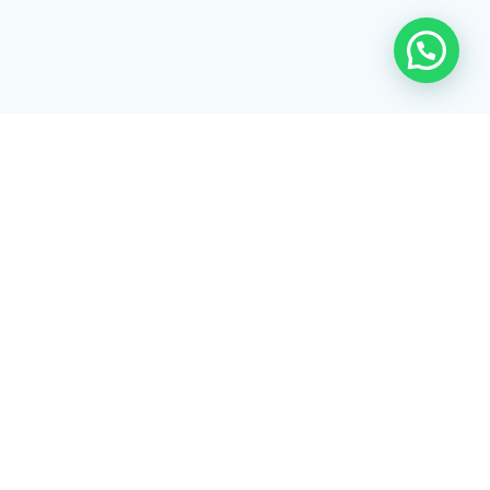
Rua Tiradentes, 172 - 3ºandar - Centro Extrema/MG - CEP 37640-
028
gerenciaaciex@gmail.com