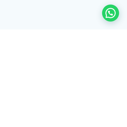
Rua Tiradentes, 172 - 3ºandar - Centro Extrema/MG - CEP 37640-
028
gerenciaaciex@gmail.com