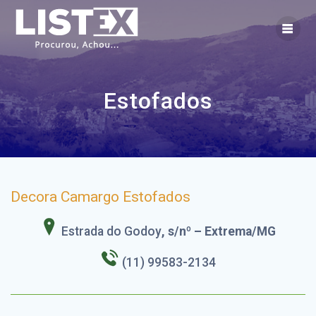
Skip
to
content
Estofados
Decora Camargo Estofados
Estrada do Godoy
, s/nº – Extrema/MG
(11) 99583-2134