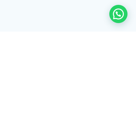
Rua Tiradentes, 172 - 3ºandar - Centro Extrema/MG - CEP 37640-
028
gerenciaaciex@gmail.com