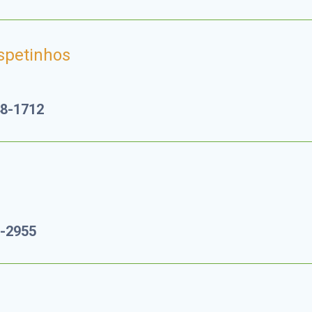
spetinhos
48-1712
5-2955