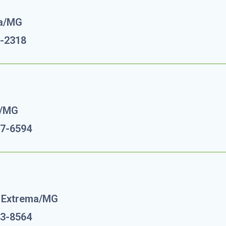
ma/MG
5-2318
a/MG
07-6594
– Extrema/MG
43-8564