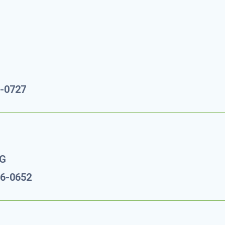
5-0727
MG
86-0652