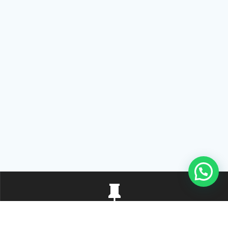
Rua Tiradentes, 172 - 3ºandar - Centro Extrema/MG - CEP 37640-