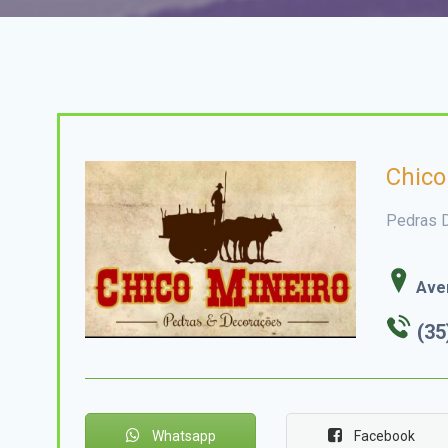
Chico
Pedras D
Aven
(35
Whatsapp
Facebook