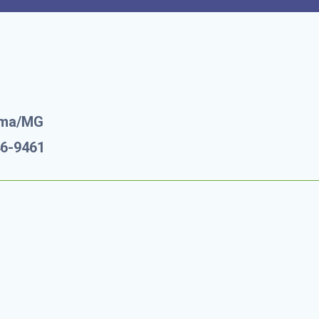
rema/MG
46-9461