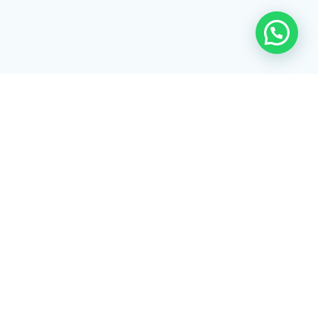
Rua Tiradentes, 172 - 3ºandar - Centro Extrema/MG - CEP 37640-
028
gerenciaaciex@gmail.com