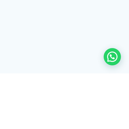
Rua Tiradentes, 172 - 3ºandar - Centro Extrema/MG - CEP 37640-
028