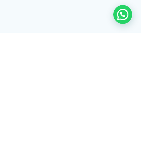
Rua Tiradentes, 172 - 3ºandar - Centro Extrema/MG - CEP 37640-
028
gerenciaaciex@gmail.com