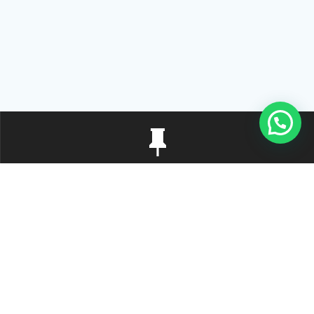
Rua Tiradentes, 172 - 3ºandar - Centro Extrema/MG - CEP 37640-
028
gerenciaaciex@gmail.com