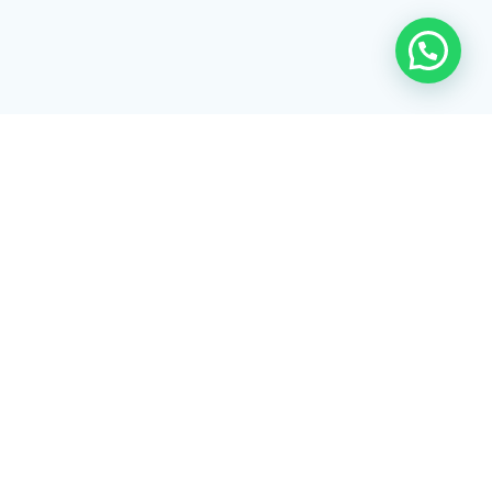
Rua Tiradentes, 172 - 3ºandar - Centro Extrema/MG - CEP 37640-
028
gerenciaaciex@gmail.com