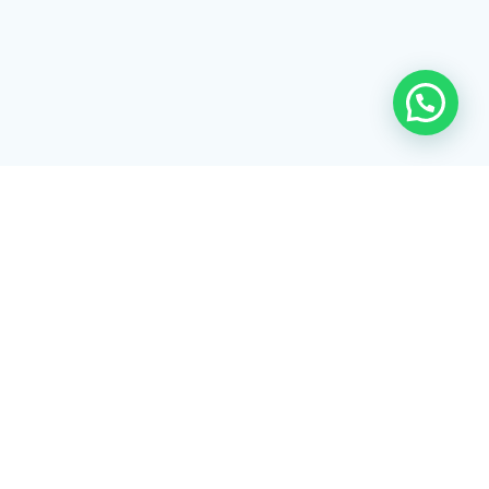
Rua Tiradentes, 172 - 3ºandar - Centro Extrema/MG - CEP 37640-
028
gerenciaaciex@gmail.com