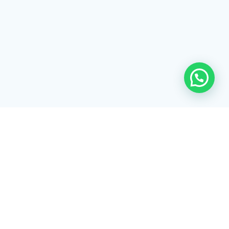
© 2026 Listex. Construído usando o
WordPress e o
Tema Materialis