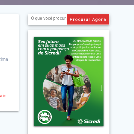
Search
for:
tima
ais