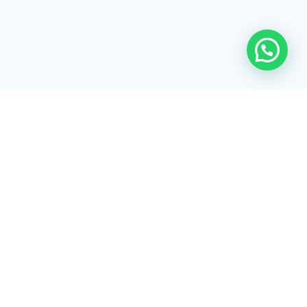
Rua Tiradentes, 172 - 3ºandar - Centro Extrema/MG - CEP 37640-
028
gerenciaaciex@gmail.com