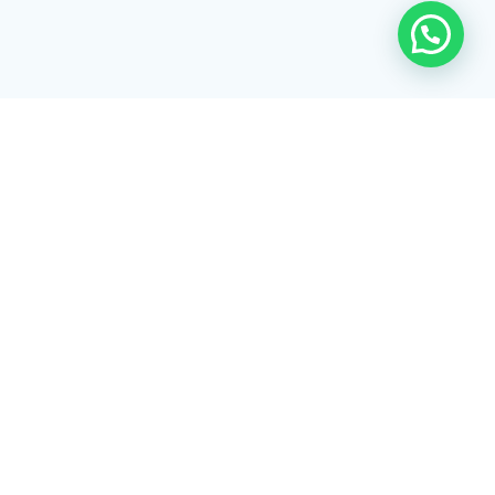
Rua Tiradentes, 172 - 3ºandar - Centro Extrema/MG - CEP 37640-
028
gerenciaaciex@gmail.com