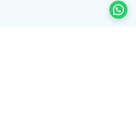
Rua Tiradentes, 172 - 3ºandar - Centro Extrema/MG - CEP 37640-
028
gerenciaaciex@gmail.com