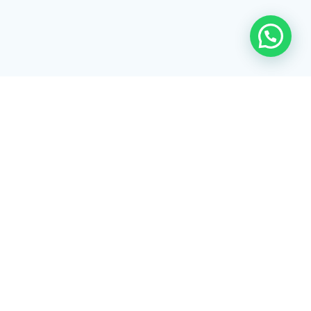
Rua Tiradentes, 172 - 3ºandar - Centro Extrema/MG - CEP 37640-
028
gerenciaaciex@gmail.com