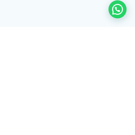
Rua Tiradentes, 172 - 3ºandar - Centro Extrema/MG - CEP 37640-
028
gerenciaaciex@gmail.com