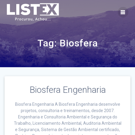
Skip
to
content
Tag:
Biosfera
Biosfera Engenharia
Biosfera Engenharia A Biosfera Engenharia desenvolve
projetos, consultoria e treinamentos, desde 2007.
Engenharia e Consultoria Ambiental e Segurança do
Trabalho, Licenciamento Ambiental, Auditoria Ambiental
e Segurança, Sistema de Gestão Ambiental certificado,