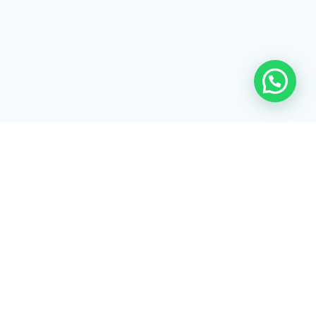
Rua Tiradentes, 172 - 3ºandar - Centro Extrema/MG - CEP 37640-
028
gerenciaaciex@gmail.com