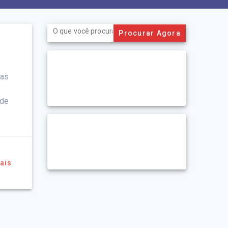
Search
for:
cas
 de
ais