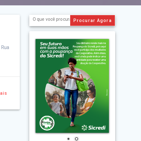
Search
for:
 Rua
ais