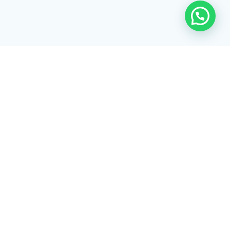
Rua Tiradentes, 172 - 3ºandar - Centro Extrema/MG - CEP 37640-
028
gerenciaaciex@gmail.com