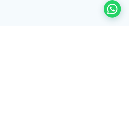
Rua Tiradentes, 172 - 3ºandar - Centro Extrema/MG - CEP 37640-
028
gerenciaaciex@gmail.com