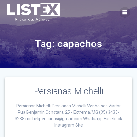
Skip
to
content
Tag:
capachos
Persianas Michelli
Persianas Michelli Persianas Michelli Venha nos Visitar
Rua Benjamin Constant, 25 - Extrema/MG (35) 3435-
3238 michelipersianas@gmail.com Whatsapp Facebook
Instagram Site