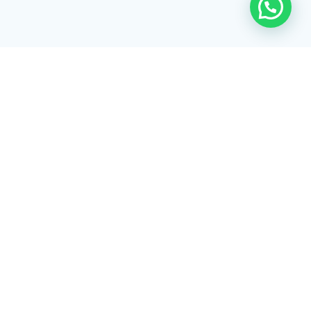
Rua Tiradentes, 172 - 3ºandar - Centro Extrema/MG - CEP 37640-
028
gerenciaaciex@gmail.com