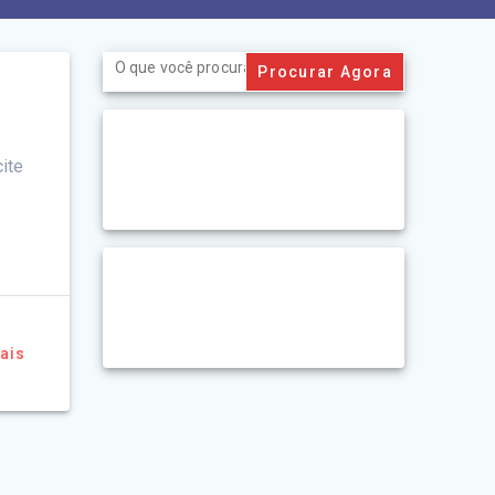
Search
for:
ite
ais