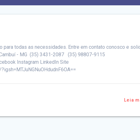
a
o para todas as necessidades. Entre em contato conosco e solic
7 - Cambuí - MG (35) 3431-2087 (35) 98807-9115
cebook Instagram LinkedIn Site
bFL/?igsh=MTJuNGNuOHdudnF6OA==
Leia m