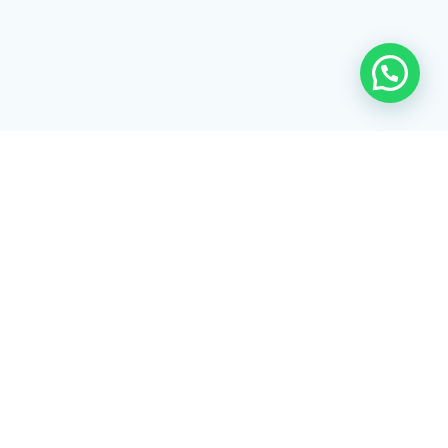
Rua Tiradentes, 172 - 3ºandar - Centro Extrema/MG - CEP 37640-
028
gerenciaaciex@gmail.com