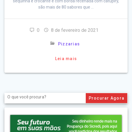
sequinha e crocante e com borda recehada com catupiry,
são mais de 80 sabores que …
0
8 de fevereiro de 2021
Pizzarias
Leia mais
Search
for: