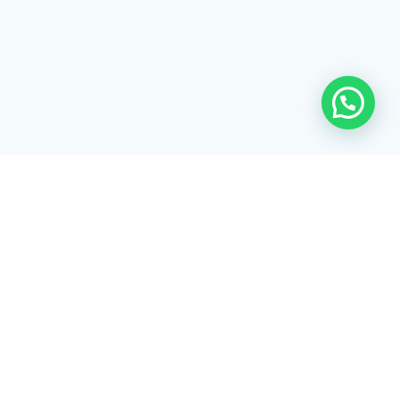
Rua Tiradentes, 172 - 3ºandar - Centro Extrema/MG - CEP 37640-
028
gerenciaaciex@gmail.com