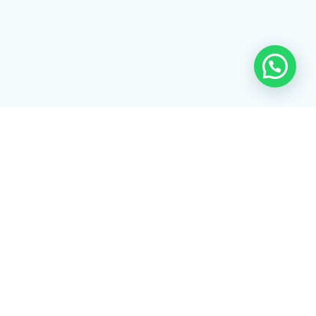
Rua Tiradentes, 172 - 3ºandar - Centro Extrema/MG - CEP 37640-
028
gerenciaaciex@gmail.com