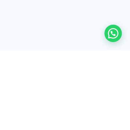
Rua Tiradentes, 172 - 3ºandar - Centro Extrema/MG - CEP 37640-
028
gerenciaaciex@gmail.com