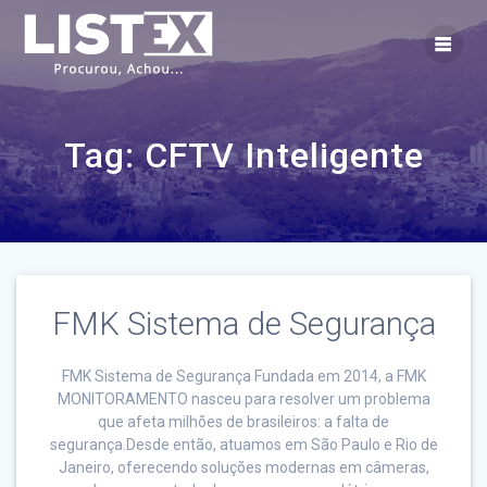
Skip
to
content
Tag:
CFTV Inteligente
FMK Sistema de Segurança
FMK Sistema de Segurança Fundada em 2014, a FMK
MONITORAMENTO nasceu para resolver um problema
que afeta milhões de brasileiros: a falta de
segurança.Desde então, atuamos em São Paulo e Rio de
Janeiro, oferecendo soluções modernas em câmeras,