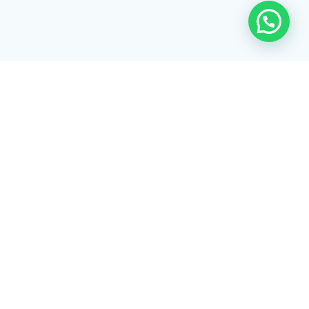
Rua Tiradentes, 172 - 3ºandar - Centro Extrema/MG - CEP 37640-
028
gerenciaaciex@gmail.com