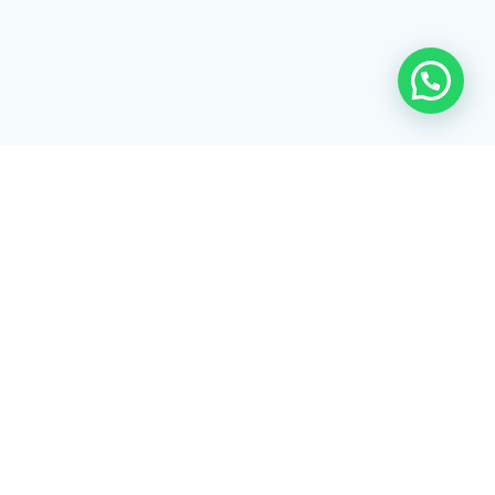
Rua Tiradentes, 172 - 3ºandar - Centro Extrema/MG - CEP 37640-
028
gerenciaaciex@gmail.com