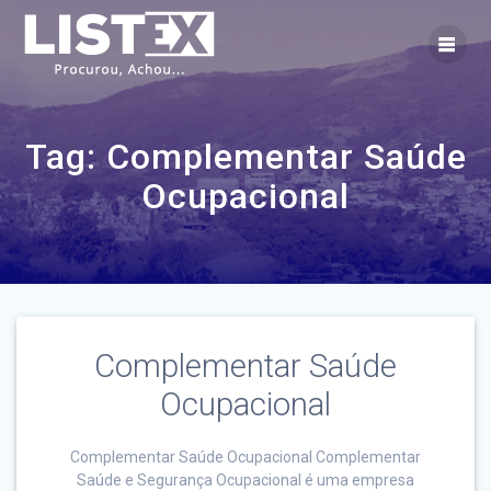
Skip
to
content
Tag:
Complementar Saúde
Ocupacional
Complementar Saúde
Ocupacional
Complementar Saúde Ocupacional Complementar
Saúde e Segurança Ocupacional é uma empresa