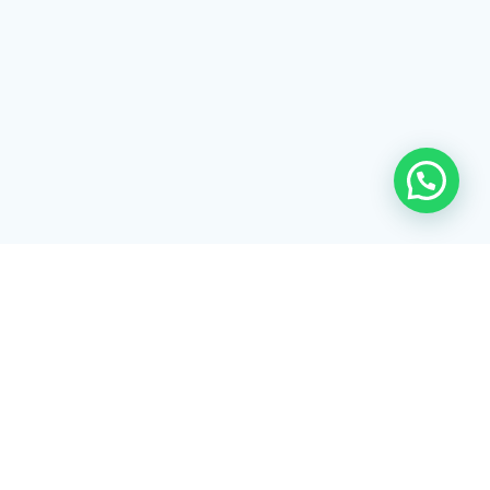
Rua Tiradentes, 172 - 3ºandar - Centro Extrema/MG - CEP 37640-
028