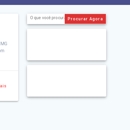
Search
for:
- MG
om
ais