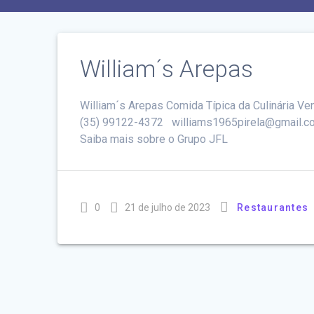
William´s Arepas
William´s Arepas Comida Típica da Culinária Ven
(35) 99122-4372 williams1965pirela@gmail.co
Saiba mais sobre o Grupo JFL
0
21 de julho de 2023
Restaurantes