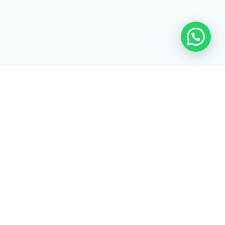
Rua Tiradentes, 172 - 3ºandar - Centro Extrema/MG - CEP 37640-
028
gerenciaaciex@gmail.com