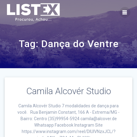
Skip
to
content
Tag:
Dança do Ventre
Camila Alcovér Studio
Camila Alcovér Studio 7 modalidades de dança para
você. Rua Benjamin Constant, 166 A - Extrema/MG -
Bairro: Centro (35)99954-5924 camila@alcover.de
Whatsapp Facebook Instagram Site
https://www.instagram.com/reel/DIUIVNzxJCL/?