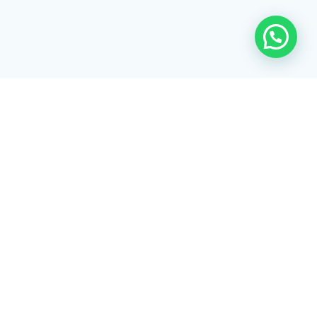
Rua Tiradentes, 172 - 3ºandar - Centro Extrema/MG - CEP 37640-
028
gerenciaaciex@gmail.com