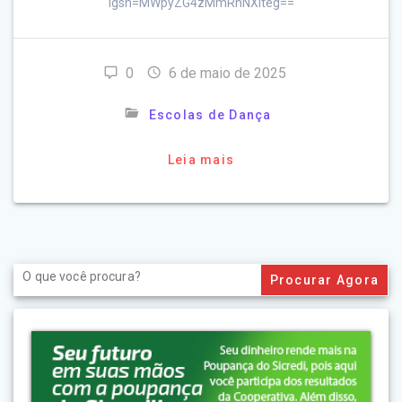
igsh=MWpyZG4zMmRhNXlteg==
0
6 de maio de 2025
Escolas de Dança
Leia mais
Search
for: