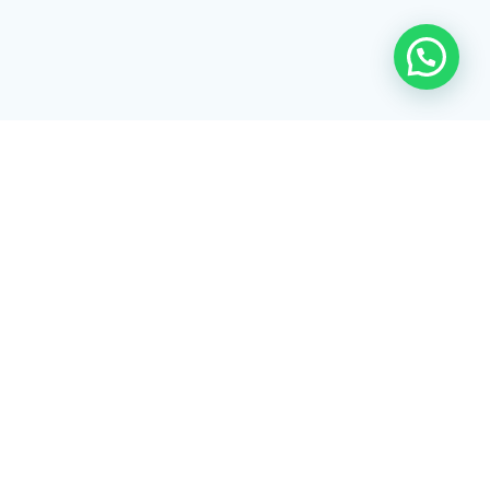
Rua Tiradentes, 172 - 3ºandar - Centro Extrema/MG - CEP 37640-
028
gerenciaaciex@gmail.com