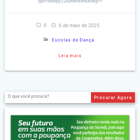
igsh=MWpyZG4zMmRhNXlteg==
0
6 de maio de 2025
Escolas de Dança
Leia mais
Search
for: