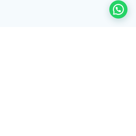
Rua Tiradentes, 172 - 3ºandar - Centro Extrema/MG - CEP 37640-
028
gerenciaaciex@gmail.com