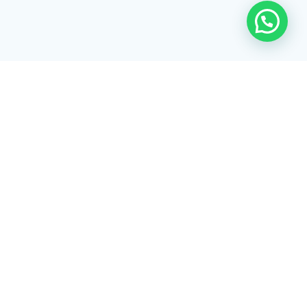
Rua Tiradentes, 172 - 3ºandar - Centro Extrema/MG - CEP 37640-
028
gerenciaaciex@gmail.com