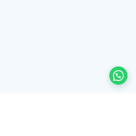
Rua Tiradentes, 172 - 3ºandar - Centro Extrema/MG - CEP 37640-
028