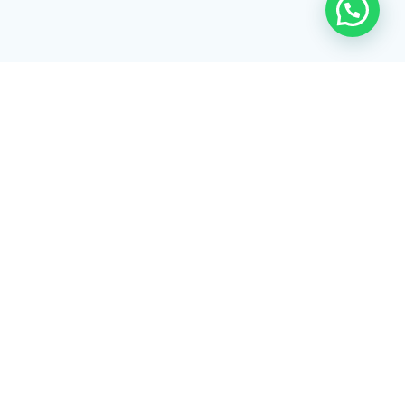
Rua Tiradentes, 172 - 3ºandar - Centro Extrema/MG - CEP 37640-
028
gerenciaaciex@gmail.com